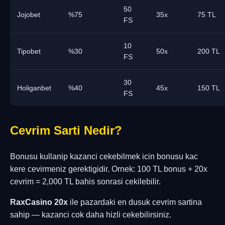
50
Jojobet
%75
35x
75 TL
FS
10
Tipobet
%30
50x
200 TL
FS
30
Holiganbet
%40
45x
150 TL
FS
Cevrim Sarti Nedir?
Bonusu kullanip kazanci cekebilmek icin bonusu kac
kere cevirmeniz gerektigidir. Ornek: 100 TL bonus + 20x
cevrim = 2,000 TL bahis sonrasi cekilebilir.
RaxCasino 20x
ile pazardaki en dusuk cevrim sartina
sahip — kazanci cok daha hizli cekebilirsiniz.