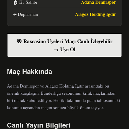
Adana Demirspor
🏠 Ev Sahibi
Alagöz Holding Iğdır
✈️ Deplasman
🎯 Raxcasino Üyeleri Maçı Canlı İzleyebilir
→ Üye Ol
Maç Hakkında
Adana Demirspor ve Alagöz Holding Iğdır arasındaki bu
önemli karşılaşma Bundesliga sezonunun kritik maçlarından
biri olarak kabul ediliyor. Her iki takımın da puan tablosundaki
konumu açısından maçın sonucu büyük önem taşıyor.
Canlı Yayın Bilgileri