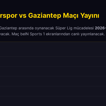
spor vs Gaziantep Maçı Yayını
Gaziantep arasında oynanacak Süper Lig mücadelesi
2026
yacak. Maç beIN Sports 1 ekranlarından canlı yayınlanacak.