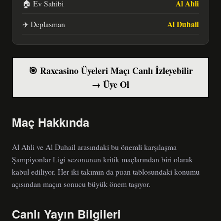
Al Ahli
🏠 Ev Sahibi
Al Duhail
✈️ Deplasman
🎯 Raxcasino Üyeleri Maçı Canlı İzleyebilir
→ Üye Ol
Maç Hakkında
Al Ahli ve Al Duhail arasındaki bu önemli karşılaşma
Şampiyonlar Ligi sezonunun kritik maçlarından biri olarak
kabul ediliyor. Her iki takımın da puan tablosundaki konumu
açısından maçın sonucu büyük önem taşıyor.
Canlı Yayın Bilgileri