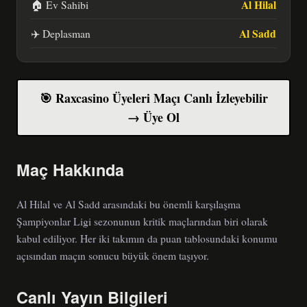
Al Hilal
🏠 Ev Sahibi
Al Sadd
✈️ Deplasman
🎯 Raxcasino Üyeleri Maçı Canlı İzleyebilir
→ Üye Ol
Maç Hakkında
Al Hilal ve Al Sadd arasındaki bu önemli karşılaşma
Şampiyonlar Ligi sezonunun kritik maçlarından biri olarak
kabul ediliyor. Her iki takımın da puan tablosundaki konumu
açısından maçın sonucu büyük önem taşıyor.
Canlı Yayın Bilgileri