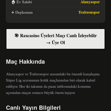
Alanyaspor
🏠 Ev Sahibi
Trabzonspor
✈️ Deplasman
🎯 Raxcasino Üyeleri Maçı Canlı İzleyebilir
→ Üye Ol
Maç Hakkında
Alanyaspor ve Trabzonspor arasındaki bu önemli karşılaşma
Süper Lig sezonunun kritik maçlarından biri olarak kabul
ediliyor. Her iki takımın da puan tablosundaki konumu
açısından maçın sonucu büyük önem taşıyor.
Canlı Yayın Bilgileri