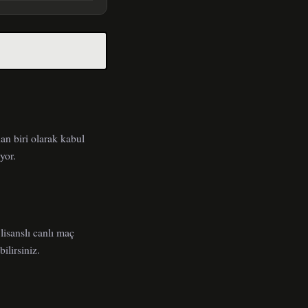
an biri olarak kabul
yor.
lisanslı canlı maç
ilirsiniz.