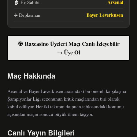
Arsenal
🏠 Ev Sahibi
Bayer Leverkusen
✈️ Deplasman
🎯 Raxcasino Üyeleri Maçı Canlı İzleyebilir
→ Üye Ol
Maç Hakkında
Arsenal ve Bayer Leverkusen arasındaki bu önemli karşılaşma
Şampiyonlar Ligi sezonunun kritik maçlarından biri olarak
kabul ediliyor. Her iki takımın da puan tablosundaki konumu
açısından maçın sonucu büyük önem taşıyor.
Canlı Yayın Bilgileri