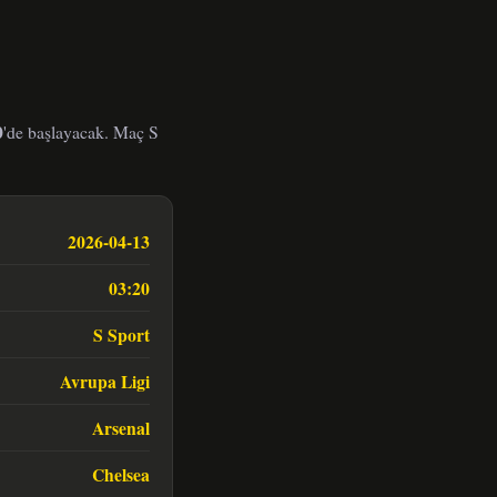
0
'de başlayacak. Maç S
2026-04-13
03:20
S Sport
Avrupa Ligi
Arsenal
Chelsea