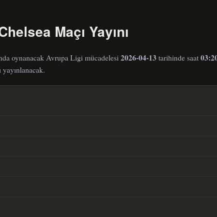
Chelsea Maçı Yayını
2026-04-13
03:2
sında oynanacak Avrupa Ligi mücadelesi
tarihinde saat
ı yayınlanacak.