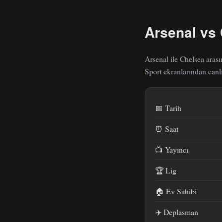
Arsenal vs 
Arsenal ile Chelsea ara
Sport ekranlarından canl
📅 Tarih
⏰ Saat
📺 Yayıncı
🏆 Lig
🏠 Ev Sahibi
✈️ Deplasman