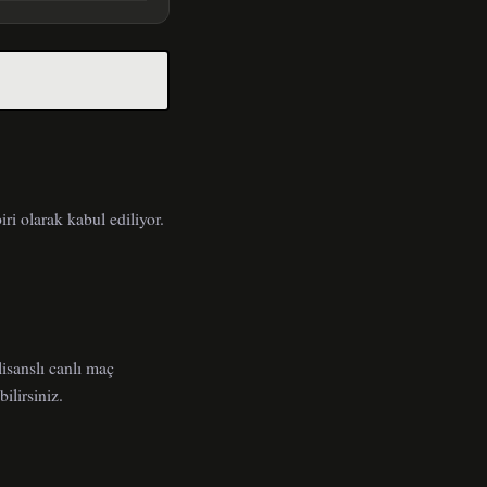
i olarak kabul ediliyor.
isanslı canlı maç
ilirsiniz.