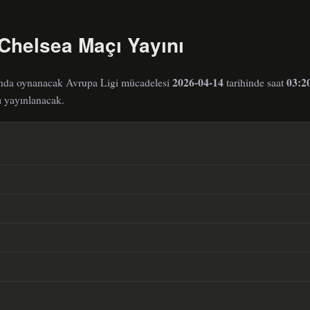
Chelsea Maçı Yayını
2026-04-14
03:2
sında oynanacak Avrupa Ligi mücadelesi
tarihinde saat
ı yayınlanacak.