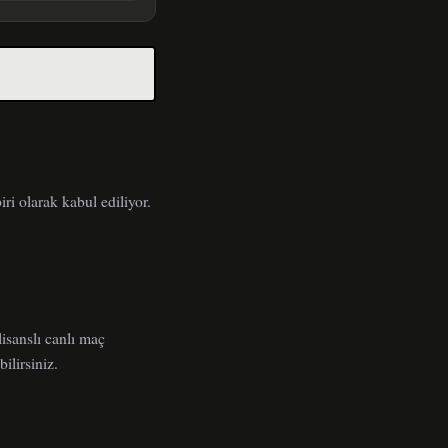
i olarak kabul ediliyor.
isanslı canlı maç
ilirsiniz.