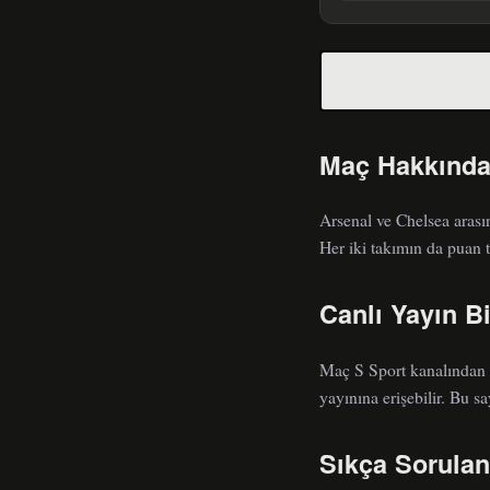
Maç Hakkınd
Arsenal ve Chelsea arası
Her iki takımın da puan
Canlı Yayın Bi
Maç S Sport kanalından c
yayınına erişebilir. Bu s
Sıkça Sorulan