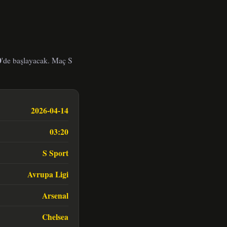
0
'de başlayacak. Maç S
2026-04-14
03:20
S Sport
Avrupa Ligi
Arsenal
Chelsea