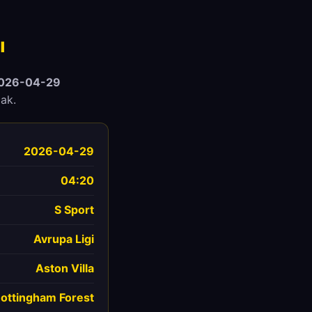
ı
026-04-29
ak.
2026-04-29
04:20
S Sport
Avrupa Ligi
Aston Villa
ottingham Forest