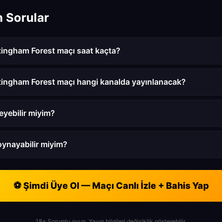
n Sorular
tingham Forest maçı saat kaçta?
tingham Forest maçı hangi kanalda yayınlanacak?
leyebilir miyim?
oynayabilir miyim?
⚽ Şimdi Üye Ol — Maçı Canlı İzle + Bahis Yap
18+ Sorumlu oyun. Yayın bilgileri değişiklik gösterebilir.