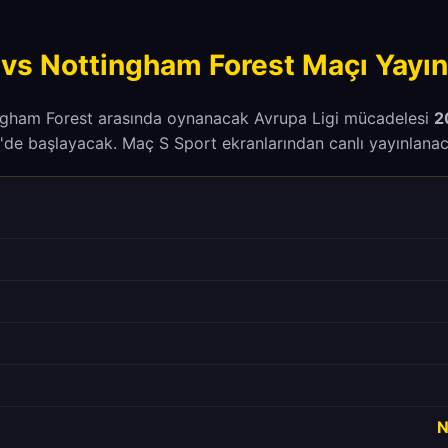
 vs Nottingham Forest Maçı Yayın
tingham Forest arasında oynanacak Avrupa Ligi mücadelesi
2
'de başlayacak. Maç S Sport ekranlarından canlı yayınlanac
N