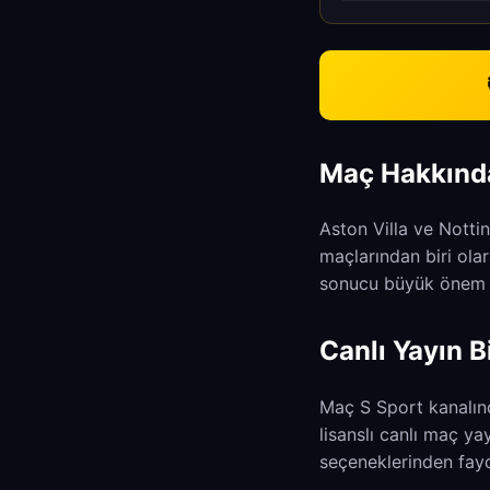
Maç Hakkınd
Aston Villa ve Notti
maçlarından biri ola
sonucu büyük önem t
Canlı Yayın Bi
Maç S Sport kanalınd
lisanslı canlı maç ya
seçeneklerinden fayda