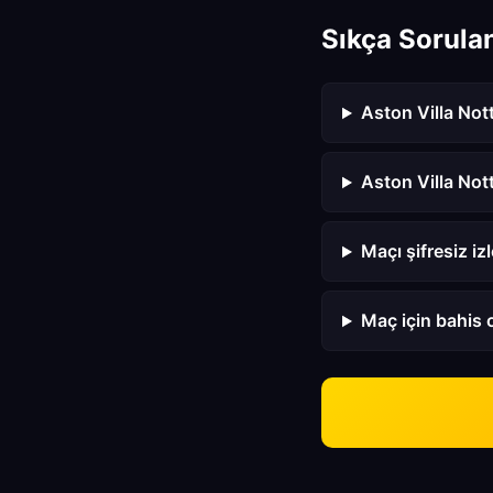
Sıkça Sorula
Aston Villa Not
Aston Villa Not
Maçı şifresiz iz
Maç için bahis 