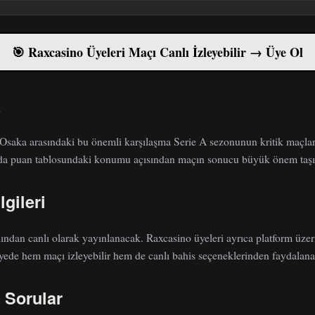
🎯 Raxcasino Üyeleri Maçı Canlı İzleyebilir → Üye Ol
a
aka arasındaki bu önemli karşılaşma Serie A sezonunun kritik maçları
ın da puan tablosundaki konumu açısından maçın sonucu büyük önem taşı
lgileri
ndan canlı olarak yayınlanacak. Raxcasino üyeleri ayrıca platform üzeri
ayede hem maçı izleyebilir hem de canlı bahis seçeneklerinden faydalanab
 Sorular