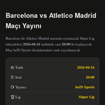
Barcelona vs Atletico Madrid
Maçı Yayını
Barcelona ile Atletico Madrid arasında oynanacak Süper Lig
2026-04-16
20:00
mücadelesi
tarihinde saat
'de başlayacak.
Maç beIN Sports ekranlarından canlı yayınlanacak.
2026-04-16
📅 Tarih
20:00
⏰ Saat
beIN Sports
📺 Yayıncı
Süper Lig
🏆 Lig