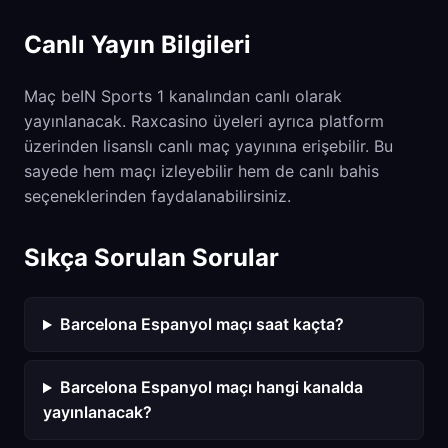
Canlı Yayın Bilgileri
Maç beIN Sports 1 kanalından canlı olarak
yayınlanacak. Raxcasino üyeleri ayrıca platform
üzerinden lisanslı canlı maç yayınına erişebilir. Bu
sayede hem maçı izleyebilir hem de canlı bahis
seçeneklerinden faydalanabilirsiniz.
Sıkça Sorulan Sorular
Barcelona Espanyol maçı saat kaçta?
Barcelona Espanyol maçı hangi kanalda
yayınlanacak?