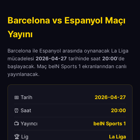
Barcelona vs Espanyol Maçı
Yayını
Barcelona ile Espanyol arasında oynanacak La Liga
mücadelesi
2026-04-27
tarihinde saat
20:00
'de
başlayacak. Maç beIN Sports 1 ekranlarından canlı
yayınlanacak.
📅 Tarih
2026-04-27
⏰ Saat
20:00
📺 Yayıncı
beIN Sports 1
🏆 Lig
La Liga