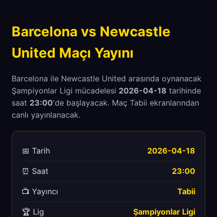
Barcelona vs Newcastle
United Maçı Yayını
Barcelona ile Newcastle United arasında oynanacak
Şampiyonlar Ligi mücadelesi
2026-04-18
tarihinde
saat
23:00
'de başlayacak. Maç Tabii ekranlarından
canlı yayınlanacak.
📅 Tarih
2026-04-18
⏰ Saat
23:00
📺 Yayıncı
Tabii
🏆 Lig
Şampiyonlar Ligi