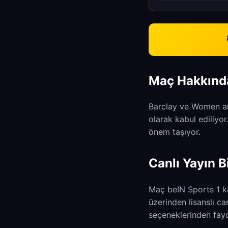
Maç Hakkınd
Barclay ve Women ar
olarak kabul ediliyo
önem taşıyor.
Canlı Yayın Bi
Maç beIN Sports 1 ka
üzerinden lisanslı ca
seçeneklerinden fayda