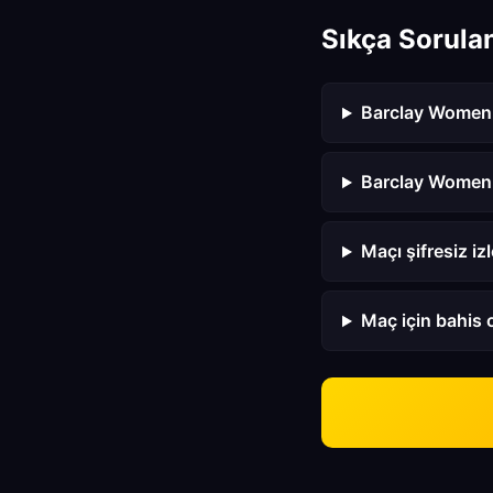
Sıkça Sorula
Barclay Women 
Barclay Women 
Maçı şifresiz iz
Maç için bahis 