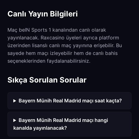
Canlı Yayın Bilgileri
Maç beIN Sports 1 kanalından canlı olarak
yayınlanacak. Raxcasino üyeleri ayrıca platform
üzerinden lisanslı canlı maç yayınına erişebilir. Bu
sayede hem maçı izleyebilir hem de canlı bahis
seçeneklerinden faydalanabilirsiniz.
Sıkça Sorulan Sorular
Bayern Münih Real Madrid maçı saat kaçta?
Bayern Münih Real Madrid maçı hangi
kanalda yayınlanacak?