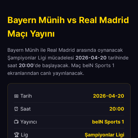
Bayern Münih vs Real Madrid
Maçı Yayını
Bayern Münih ile Real Madrid arasında oynanacak
Şampiyonlar Ligi mücadelesi
2026-04-20
tarihinde
saat
20:00
'de başlayacak. Maç beIN Sports 1
ekranlarından canlı yayınlanacak.
📅 Tarih
2026-04-20
⏰ Saat
20:00
📺 Yayıncı
beIN Sports 1
🏆 Lig
Şampiyonlar Ligi