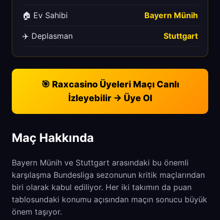
🏠 Ev Sahibi
Bayern Münih
✈️ Deplasman
Stuttgart
🎯 Raxcasino Üyeleri Maçı Canlı
İzleyebilir → Üye Ol
Maç Hakkında
Bayern Münih ve Stuttgart arasındaki bu önemli
karşılaşma Bundesliga sezonunun kritik maçlarından
biri olarak kabul ediliyor. Her iki takımın da puan
tablosundaki konumu açısından maçın sonucu büyük
önem taşıyor.