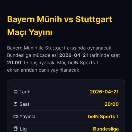
Bayern Münih vs Stuttgart
Maçı Yayını
Bayern Münih ile Stuttgart arasında oynanacak
Bundesliga mücadelesi
2026-04-21
tarihinde saat
20:00
'de başlayacak. Maç beIN Sports 1
ekranlarından canlı yayınlanacak.
📅 Tarih
2026-04-21
⏰ Saat
20:00
📺 Yayıncı
beIN Sports 1
🏆 Lig
Bundesliga