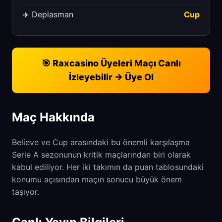
✈️ Deplasman
Cup
🎯 Raxcasino Üyeleri Maçı Canlı
İzleyebilir → Üye Ol
Maç Hakkında
Believe ve Cup arasındaki bu önemli karşılaşma
Serie A sezonunun kritik maçlarından biri olarak
kabul ediliyor. Her iki takımın da puan tablosundaki
konumu açısından maçın sonucu büyük önem
taşıyor.