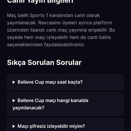
Canlı Yayın Bilgileri
Maç beIN Sports 1 kanalından canlı olarak
yayınlanacak. Raxcasino üyeleri ayrıca platform
üzerinden lisanslı canlı maç yayınına erişebilir. Bu
sayede hem maçı izleyebilir hem de canlı bahis
seçeneklerinden faydalanabilirsiniz.
Sıkça Sorulan Sorular
Believe Cup maçı saat kaçta?
Believe Cup maçı hangi kanalda
yayınlanacak?
Maçı şifresiz izleyebilir miyim?