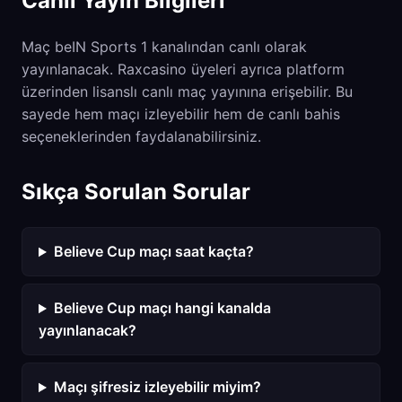
Canlı Yayın Bilgileri
Maç beIN Sports 1 kanalından canlı olarak
yayınlanacak. Raxcasino üyeleri ayrıca platform
üzerinden lisanslı canlı maç yayınına erişebilir. Bu
sayede hem maçı izleyebilir hem de canlı bahis
seçeneklerinden faydalanabilirsiniz.
Sıkça Sorulan Sorular
Believe Cup maçı saat kaçta?
Believe Cup maçı hangi kanalda
yayınlanacak?
Maçı şifresiz izleyebilir miyim?