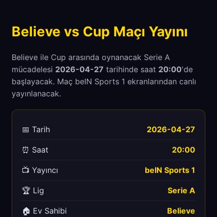
Believe vs Cup Maçı Yayını
Believe ile Cup arasında oynanacak Serie A
mücadelesi
2026-04-27
tarihinde saat
20:00
'de
başlayacak. Maç beIN Sports 1 ekranlarından canlı
yayınlanacak.
📅 Tarih
2026-04-27
⏰ Saat
20:00
📺 Yayıncı
beIN Sports 1
🏆 Lig
Serie A
🏠 Ev Sahibi
Believe