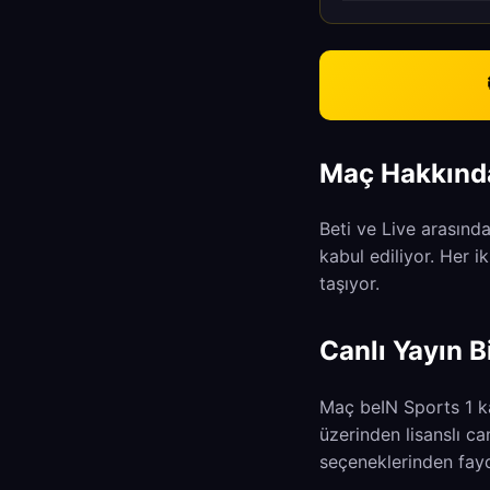
Maç Hakkınd
Beti ve Live arasınd
kabul ediliyor. Her
taşıyor.
Canlı Yayın Bi
Maç beIN Sports 1 ka
üzerinden lisanslı ca
seçeneklerinden fayda