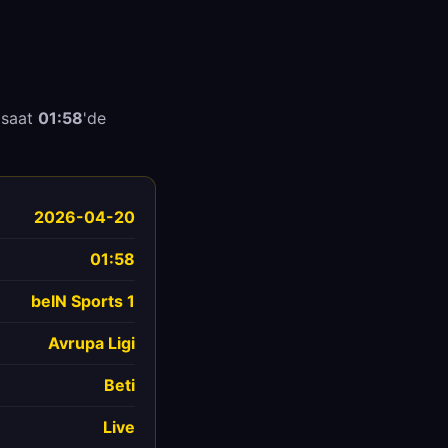
 saat
01:58
'de
2026-04-20
01:58
beIN Sports 1
Avrupa Ligi
Beti
Live