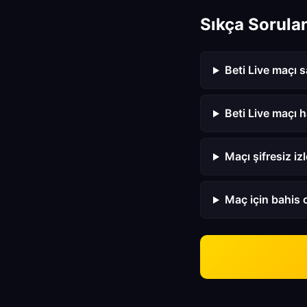
Sıkça Sorula
Beti Live maçı 
Beti Live maçı 
Maçı şifresiz iz
Maç için bahis 