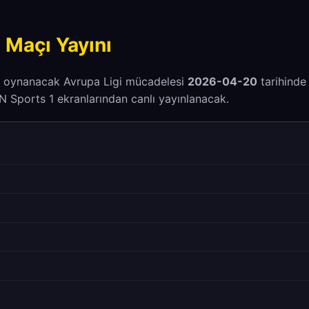
e Maçı Yayını
da oynanacak Avrupa Ligi mücadelesi
2026-04-20
tarihinde
 Sports 1 ekranlarından canlı yayınlanacak.