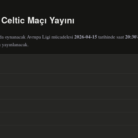
Celtic Maçı Yayını
2026-04-15
20:30
ında oynanacak Avrupa Ligi mücadelesi
tarihinde saat
ı yayınlanacak.