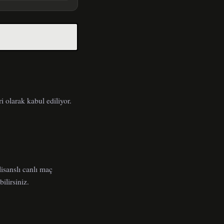
 olarak kabul ediliyor.
isanslı canlı maç
ilirsiniz.