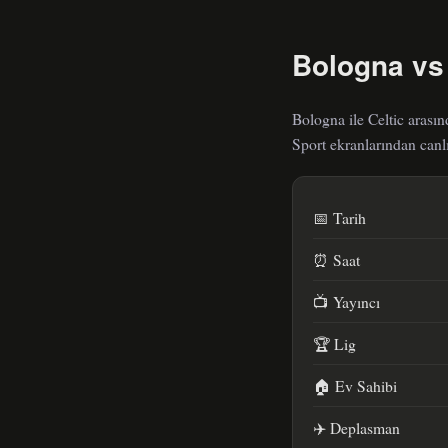
Bologna vs 
Bologna ile Celtic aras
Sport ekranlarından canl
📅 Tarih
⏰ Saat
📺 Yayıncı
🏆 Lig
🏠 Ev Sahibi
✈️ Deplasman