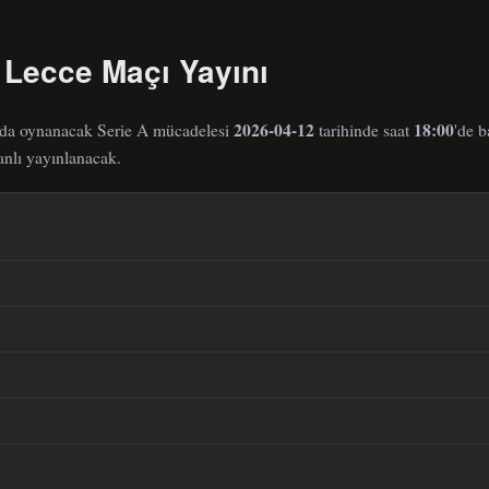
 Lecce Maçı Yayını
2026-04-12
18:00
nda oynanacak Serie A mücadelesi
tarihinde saat
'de 
anlı yayınlanacak.