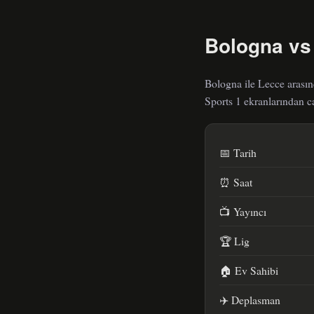
Bologna vs
Bologna ile Lecce arası
Sports 1 ekranlarından c
📅 Tarih
⏰ Saat
📺 Yayıncı
🏆 Lig
🏠 Ev Sahibi
✈️ Deplasman