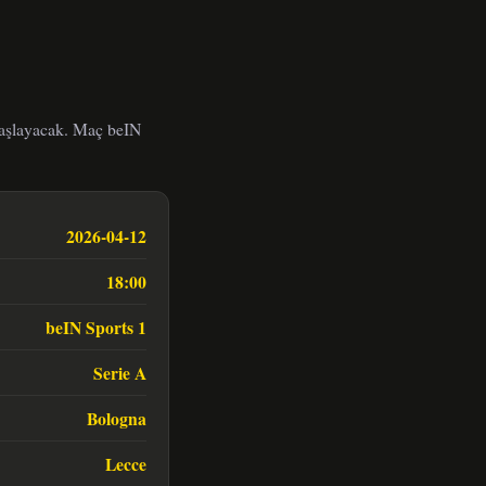
başlayacak. Maç beIN
2026-04-12
18:00
beIN Sports 1
Serie A
Bologna
Lecce