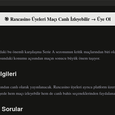
🎯 Raxcasino Üyeleri Maçı Canlı İzleyebilir → Üye Ol
a
aki bu önemli karşılaşma Serie A sezonunun kritik maçlarından biri ola
losundaki konumu açısından maçın sonucu büyük önem taşıyor.
lgileri
ndan canlı olarak yayınlanacak. Raxcasino üyeleri ayrıca platform üzeri
ayede hem maçı izleyebilir hem de canlı bahis seçeneklerinden faydalanab
 Sorular