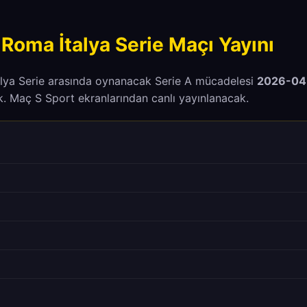
Roma İtalya Serie Maçı Yayını
alya Serie arasında oynanacak Serie A mücadelesi
2026-04
k. Maç S Sport ekranlarından canlı yayınlanacak.