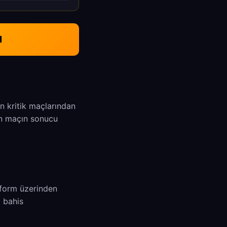
l
n kritik maçlarından
an maçın sonucu
tform üzerinden
ı bahis