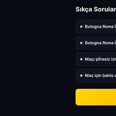
Sıkça Sorula
Bologna Roma İt
Bologna Roma İt
Maçı şifresiz iz
Maç için bahis 