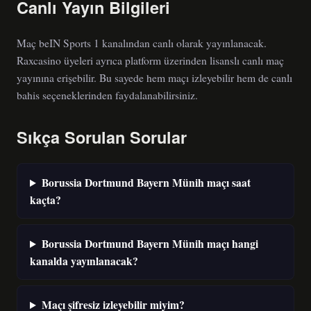
Canlı Yayın Bilgileri
Maç beIN Sports 1 kanalından canlı olarak yayınlanacak.
Raxcasino üyeleri ayrıca platform üzerinden lisanslı canlı maç
yayınına erişebilir. Bu sayede hem maçı izleyebilir hem de canlı
bahis seçeneklerinden faydalanabilirsiniz.
Sıkça Sorulan Sorular
Borussia Dortmund Bayern Münih maçı saat
kaçta?
Borussia Dortmund Bayern Münih maçı hangi
kanalda yayınlanacak?
Maçı şifresiz izleyebilir miyim?