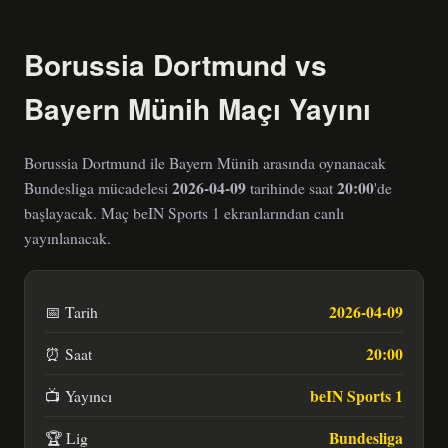
Borussia Dortmund vs
Bayern Münih Maçı Yayını
Borussia Dortmund ile Bayern Münih arasında oynanacak
2026-04-09
20:00
Bundesliga mücadelesi
tarihinde saat
'de
başlayacak. Maç beIN Sports 1 ekranlarından canlı
yayınlanacak.
2026-04-09
📅 Tarih
20:00
⏰ Saat
beIN Sports 1
📺 Yayıncı
Bundesliga
🏆 Lig