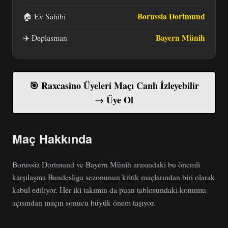
Borussia Dortmund
🏠 Ev Sahibi
Bayern Münih
✈️ Deplasman
🎯 Raxcasino Üyeleri Maçı Canlı İzleyebilir
→ Üye Ol
Maç Hakkında
Borussia Dortmund ve Bayern Münih arasındaki bu önemli
karşılaşma Bundesliga sezonunun kritik maçlarından biri olarak
kabul ediliyor. Her iki takımın da puan tablosundaki konumu
açısından maçın sonucu büyük önem taşıyor.