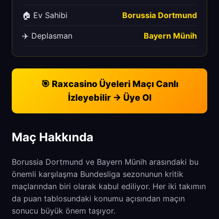
🏠 Ev Sahibi
Borussia Dortmund
✈️ Deplasman
Bayern Münih
🎯 Raxcasino Üyeleri Maçı Canlı
İzleyebilir → Üye Ol
Maç Hakkında
Borussia Dortmund ve Bayern Münih arasındaki bu
önemli karşılaşma Bundesliga sezonunun kritik
maçlarından biri olarak kabul ediliyor. Her iki takımın
da puan tablosundaki konumu açısından maçın
sonucu büyük önem taşıyor.