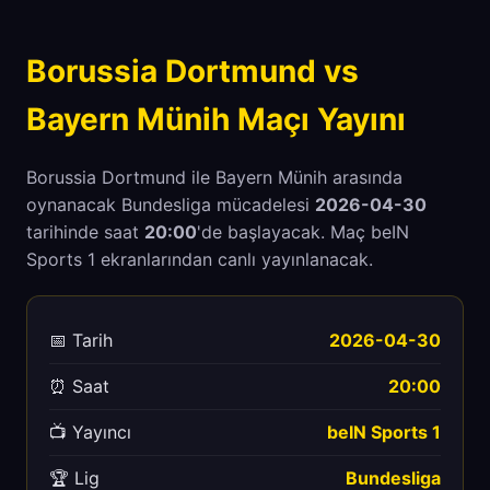
Borussia Dortmund vs
Bayern Münih Maçı Yayını
Borussia Dortmund ile Bayern Münih arasında
oynanacak Bundesliga mücadelesi
2026-04-30
tarihinde saat
20:00
'de başlayacak. Maç beIN
Sports 1 ekranlarından canlı yayınlanacak.
📅 Tarih
2026-04-30
⏰ Saat
20:00
📺 Yayıncı
beIN Sports 1
🏆 Lig
Bundesliga