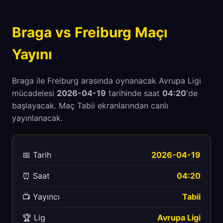
Braga vs Freiburg Maçı
Yayını
Braga ile Freiburg arasında oynanacak Avrupa Ligi
mücadelesi
2026-04-19
tarihinde saat
04:20
'de
başlayacak. Maç Tabii ekranlarından canlı
yayınlanacak.
📅 Tarih
2026-04-19
⏰ Saat
04:20
📺 Yayıncı
Tabii
🏆 Lig
Avrupa Ligi