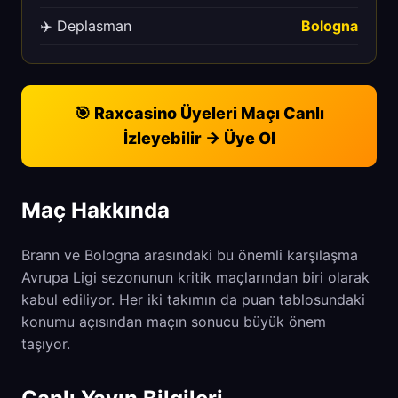
✈️ Deplasman
Bologna
🎯 Raxcasino Üyeleri Maçı Canlı
İzleyebilir → Üye Ol
Maç Hakkında
Brann ve Bologna arasındaki bu önemli karşılaşma
Avrupa Ligi sezonunun kritik maçlarından biri olarak
kabul ediliyor. Her iki takımın da puan tablosundaki
konumu açısından maçın sonucu büyük önem
taşıyor.