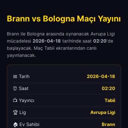
Brann vs Bologna Maçı Yayını
Brann ile Bologna arasında oynanacak Avrupa Ligi
mücadelesi
2026-04-18
tarihinde saat
02:20
'de
başlayacak. Maç Tabii ekranlarından canlı
yayınlanacak.
📅 Tarih
2026-04-18
⏰ Saat
02:20
📺 Yayıncı
Tabii
🏆 Lig
Avrupa Ligi
🏠 Ev Sahibi
Brann