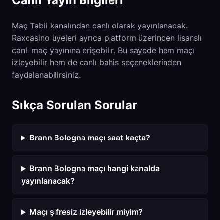
Canlı Yayın Bilgileri
Maç Tabii kanalından canlı olarak yayınlanacak.
Raxcasino üyeleri ayrıca platform üzerinden lisanslı
canlı maç yayınına erişebilir. Bu sayede hem maçı
izleyebilir hem de canlı bahis seçeneklerinden
faydalanabilirsiniz.
Sıkça Sorulan Sorular
Brann Bologna maçı saat kaçta?
Brann Bologna maçı hangi kanalda
yayınlanacak?
Maçı şifresiz izleyebilir miyim?