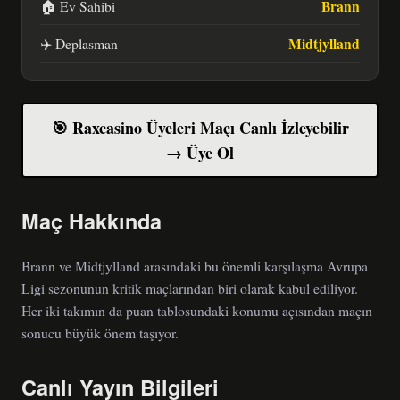
Brann
🏠 Ev Sahibi
Midtjylland
✈️ Deplasman
🎯 Raxcasino Üyeleri Maçı Canlı İzleyebilir
→ Üye Ol
Maç Hakkında
Brann ve Midtjylland arasındaki bu önemli karşılaşma Avrupa
Ligi sezonunun kritik maçlarından biri olarak kabul ediliyor.
Her iki takımın da puan tablosundaki konumu açısından maçın
sonucu büyük önem taşıyor.
Canlı Yayın Bilgileri