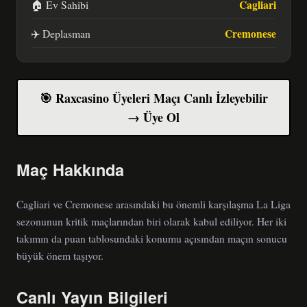
Cagliari
🏠 Ev Sahibi
Cremonese
✈️ Deplasman
🎯 Raxcasino Üyeleri Maçı Canlı İzleyebilir
→ Üye Ol
Maç Hakkında
Cagliari ve Cremonese arasındaki bu önemli karşılaşma La Liga
sezonunun kritik maçlarından biri olarak kabul ediliyor. Her iki
takımın da puan tablosundaki konumu açısından maçın sonucu
büyük önem taşıyor.
Canlı Yayın Bilgileri