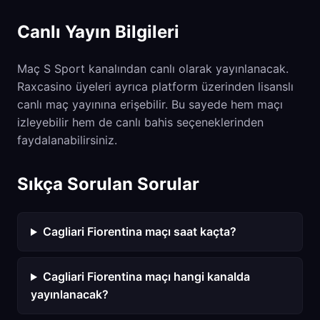
Canlı Yayın Bilgileri
Maç S Sport kanalından canlı olarak yayınlanacak.
Raxcasino üyeleri ayrıca platform üzerinden lisanslı
canlı maç yayınına erişebilir. Bu sayede hem maçı
izleyebilir hem de canlı bahis seçeneklerinden
faydalanabilirsiniz.
Sıkça Sorulan Sorular
Cagliari Fiorentina maçı saat kaçta?
Cagliari Fiorentina maçı hangi kanalda
yayınlanacak?