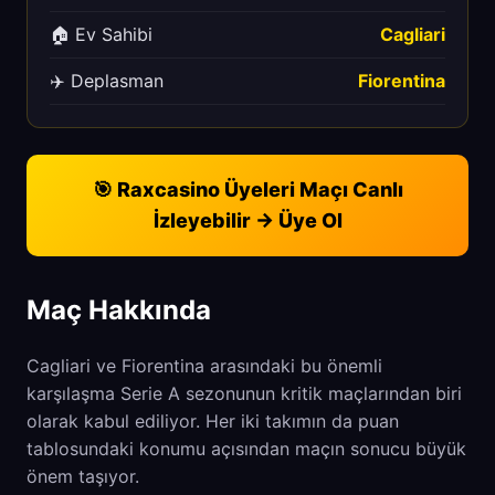
🏠 Ev Sahibi
Cagliari
✈️ Deplasman
Fiorentina
🎯 Raxcasino Üyeleri Maçı Canlı
İzleyebilir → Üye Ol
Maç Hakkında
Cagliari ve Fiorentina arasındaki bu önemli
karşılaşma Serie A sezonunun kritik maçlarından biri
olarak kabul ediliyor. Her iki takımın da puan
tablosundaki konumu açısından maçın sonucu büyük
önem taşıyor.