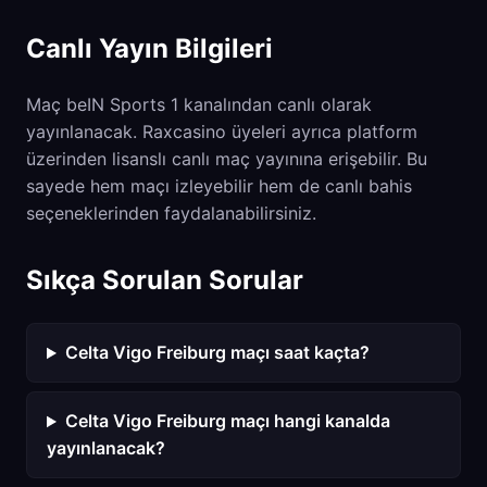
Canlı Yayın Bilgileri
Maç beIN Sports 1 kanalından canlı olarak
yayınlanacak. Raxcasino üyeleri ayrıca platform
üzerinden lisanslı canlı maç yayınına erişebilir. Bu
sayede hem maçı izleyebilir hem de canlı bahis
seçeneklerinden faydalanabilirsiniz.
Sıkça Sorulan Sorular
Celta Vigo Freiburg maçı saat kaçta?
Celta Vigo Freiburg maçı hangi kanalda
yayınlanacak?