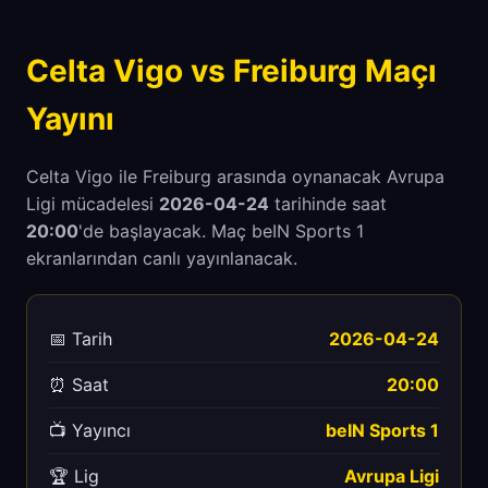
Celta Vigo vs Freiburg Maçı
Yayını
Celta Vigo ile Freiburg arasında oynanacak Avrupa
Ligi mücadelesi
2026-04-24
tarihinde saat
20:00
'de başlayacak. Maç beIN Sports 1
ekranlarından canlı yayınlanacak.
📅 Tarih
2026-04-24
⏰ Saat
20:00
📺 Yayıncı
beIN Sports 1
🏆 Lig
Avrupa Ligi