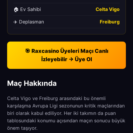
🏠 Ev Sahibi
Celta Vigo
✈️ Deplasman
Freiburg
🎯 Raxcasino Üyeleri Maçı Canlı
İzleyebilir → Üye Ol
Maç Hakkında
Celta Vigo ve Freiburg arasındaki bu önemli
karşılaşma Avrupa Ligi sezonunun kritik maçlarından
biri olarak kabul ediliyor. Her iki takımın da puan
tablosundaki konumu açısından maçın sonucu büyük
önem taşıyor.