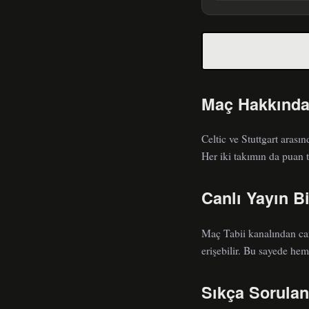
Maç Hakkınd
Celtic ve Stuttgart arası
Her iki takımın da puan
Canlı Yayın Bi
Maç Tabii kanalından can
erişebilir. Bu sayede hem
Sıkça Sorulan