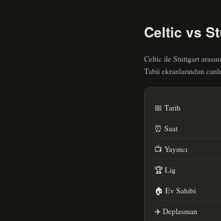
Celtic vs St
Celtic ile Stuttgart ara
Tabii ekranlarından canl
📅 Tarih
⏰ Saat
📺 Yayıncı
🏆 Lig
🏠 Ev Sahibi
✈️ Deplasman