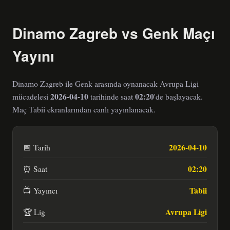
Dinamo Zagreb vs Genk Maçı
Yayını
Dinamo Zagreb ile Genk arasında oynanacak Avrupa Ligi
2026-04-10
02:20
mücadelesi
tarihinde saat
'de başlayacak.
Maç Tabii ekranlarından canlı yayınlanacak.
2026-04-10
📅 Tarih
02:20
⏰ Saat
Tabii
📺 Yayıncı
Avrupa Ligi
🏆 Lig