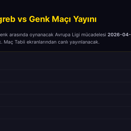
reb vs Genk Maçı Yayını
enk arasında oynanacak Avrupa Ligi mücadelesi
2026-04-
. Maç Tabii ekranlarından canlı yayınlanacak.