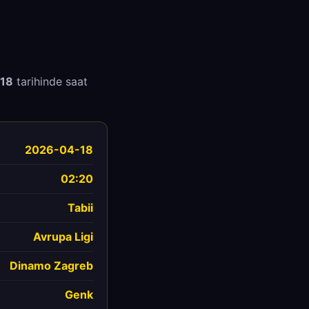
18
tarihinde saat
2026-04-18
02:20
Tabii
Avrupa Ligi
Dinamo Zagreb
Genk