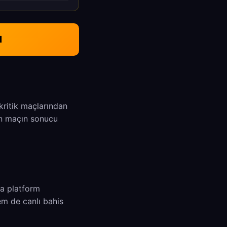
l
ritik maçlarından
an maçın sonucu
ca platform
em de canlı bahis