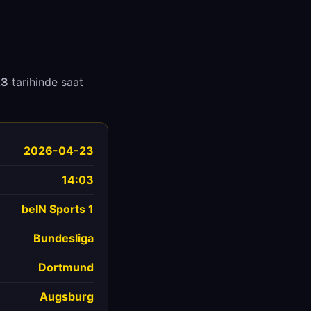
23
tarihinde saat
2026-04-23
14:03
beIN Sports 1
Bundesliga
Dortmund
Augsburg