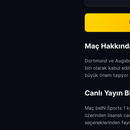
Maç Hakkınd
Dortmund ve Augsbur
biri olarak kabul ed
büyük önem taşıyor.
Canlı Yayın Bi
Maç beIN Sports 1 ka
üzerinden lisanslı ca
seçeneklerinden fayda