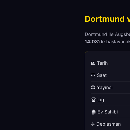
Dortmund v
Dortmund ile Augsb
14:03
'de başlayacak
📅 Tarih
⏰ Saat
📺 Yayıncı
🏆 Lig
🏠 Ev Sahibi
✈️ Deplasman