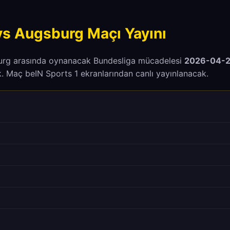
s Augsburg Maçı Yayını
urg arasında oynanacak Bundesliga mücadelesi
2026-04-
. Maç beIN Sports 1 ekranlarından canlı yayınlanacak.