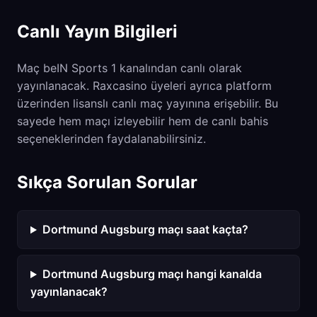
Canlı Yayın Bilgileri
Maç beIN Sports 1 kanalından canlı olarak
yayınlanacak. Raxcasino üyeleri ayrıca platform
üzerinden lisanslı canlı maç yayınına erişebilir. Bu
sayede hem maçı izleyebilir hem de canlı bahis
seçeneklerinden faydalanabilirsiniz.
Sıkça Sorulan Sorular
Dortmund Augsburg maçı saat kaçta?
Dortmund Augsburg maçı hangi kanalda
yayınlanacak?