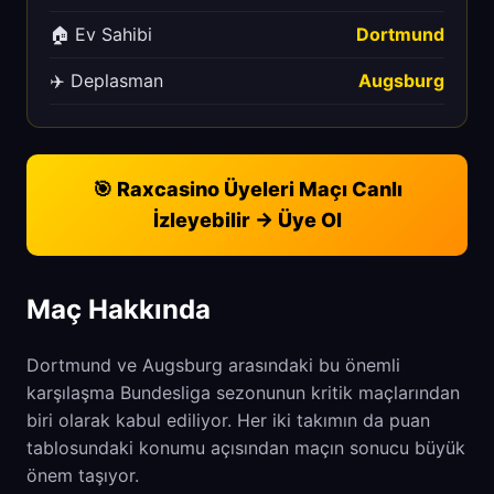
🏠 Ev Sahibi
Dortmund
✈️ Deplasman
Augsburg
🎯 Raxcasino Üyeleri Maçı Canlı
İzleyebilir → Üye Ol
Maç Hakkında
Dortmund ve Augsburg arasındaki bu önemli
karşılaşma Bundesliga sezonunun kritik maçlarından
biri olarak kabul ediliyor. Her iki takımın da puan
tablosundaki konumu açısından maçın sonucu büyük
önem taşıyor.