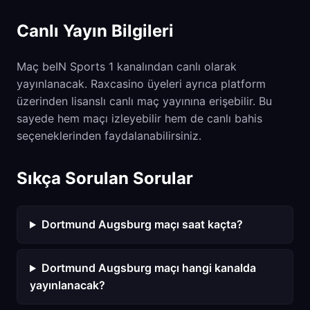
Canlı Yayın Bilgileri
Maç beIN Sports 1 kanalından canlı olarak
yayınlanacak. Raxcasino üyeleri ayrıca platform
üzerinden lisanslı canlı maç yayınına erişebilir. Bu
sayede hem maçı izleyebilir hem de canlı bahis
seçeneklerinden faydalanabilirsiniz.
Sıkça Sorulan Sorular
Dortmund Augsburg maçı saat kaçta?
Dortmund Augsburg maçı hangi kanalda
yayınlanacak?