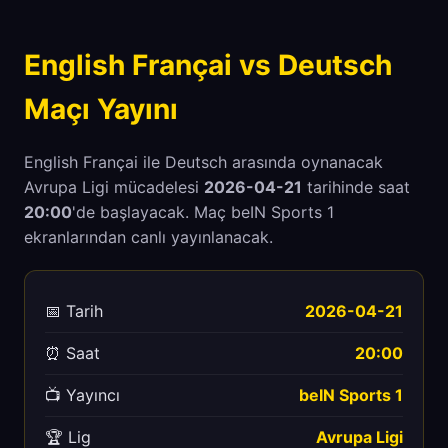
English Françai vs Deutsch
Maçı Yayını
English Françai ile Deutsch arasında oynanacak
Avrupa Ligi mücadelesi
2026-04-21
tarihinde saat
20:00
'de başlayacak. Maç beIN Sports 1
ekranlarından canlı yayınlanacak.
📅 Tarih
2026-04-21
⏰ Saat
20:00
📺 Yayıncı
beIN Sports 1
🏆 Lig
Avrupa Ligi