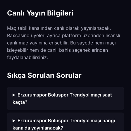
Canlı Yayın Bilgileri
Maç tabii kanalından canlı olarak yayınlanacak.
Raxcasino üyeleri ayrıca platform üzerinden lisanslı
canlı maç yayınına erişebilir. Bu sayede hem maçı
izleyebilir hem de canlı bahis seçeneklerinden
faydalanabilirsiniz.
Sıkça Sorulan Sorular
Erzurumspor Boluspor Trendyol maçı saat
kaçta?
Erzurumspor Boluspor Trendyol maçı hangi
kanalda yayınlanacak?