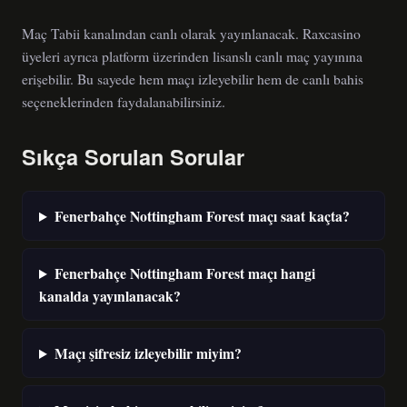
Maç Tabii kanalından canlı olarak yayınlanacak. Raxcasino
üyeleri ayrıca platform üzerinden lisanslı canlı maç yayınına
erişebilir. Bu sayede hem maçı izleyebilir hem de canlı bahis
seçeneklerinden faydalanabilirsiniz.
Sıkça Sorulan Sorular
Fenerbahçe Nottingham Forest maçı saat kaçta?
Fenerbahçe Nottingham Forest maçı hangi
kanalda yayınlanacak?
Maçı şifresiz izleyebilir miyim?