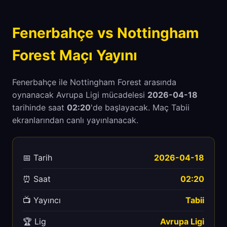
Fenerbahçe vs Nottingham
Forest Maçı Yayını
Fenerbahçe ile Nottingham Forest arasında
oynanacak Avrupa Ligi mücadelesi
2026-04-18
tarihinde saat
02:20
'de başlayacak. Maç Tabii
ekranlarından canlı yayınlanacak.
📅 Tarih
2026-04-18
⏰ Saat
02:20
📺 Yayıncı
Tabii
🏆 Lig
Avrupa Ligi