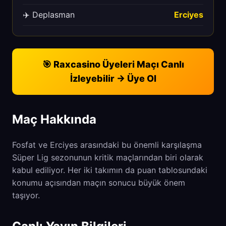
✈️ Deplasman
Erciyes
🎯 Raxcasino Üyeleri Maçı Canlı
İzleyebilir → Üye Ol
Maç Hakkında
Fosfat ve Erciyes arasındaki bu önemli karşılaşma
Süper Lig sezonunun kritik maçlarından biri olarak
kabul ediliyor. Her iki takımın da puan tablosundaki
konumu açısından maçın sonucu büyük önem
taşıyor.