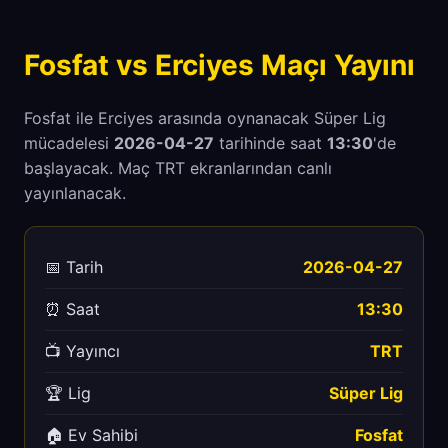
Fosfat vs Erciyes Maçı Yayını
Fosfat ile Erciyes arasında oynanacak Süper Lig
mücadelesi
2026-04-27
tarihinde saat
13:30
'de
başlayacak. Maç TRT ekranlarından canlı
yayınlanacak.
📅 Tarih
2026-04-27
⏰ Saat
13:30
📺 Yayıncı
TRT
🏆 Lig
Süper Lig
🏠 Ev Sahibi
Fosfat