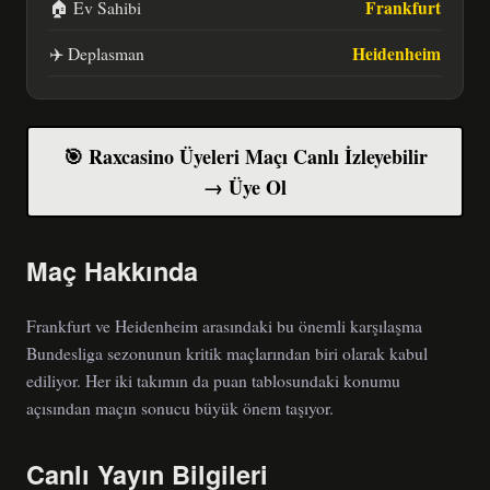
Frankfurt
🏠 Ev Sahibi
Heidenheim
✈️ Deplasman
🎯 Raxcasino Üyeleri Maçı Canlı İzleyebilir
→ Üye Ol
Maç Hakkında
Frankfurt ve Heidenheim arasındaki bu önemli karşılaşma
Bundesliga sezonunun kritik maçlarından biri olarak kabul
ediliyor. Her iki takımın da puan tablosundaki konumu
açısından maçın sonucu büyük önem taşıyor.
Canlı Yayın Bilgileri