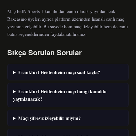
Maç beIN Sports 1 kanalından canlı olarak yayınlanacak.
Raxcasino üyeleri ayrıca platform üzerinden lisanslı canlı maç
yayınına erişebilir. Bu sayede hem maçı izleyebilir hem de canlı
bahis seçeneklerinden faydalanabilirsiniz.
Sıkça Sorulan Sorular
Frankfurt Heidenheim maçı saat kaçta?
Frankfurt Heidenheim maçı hangi kanalda
yayınlanacak?
Maçı şifresiz izleyebilir miyim?