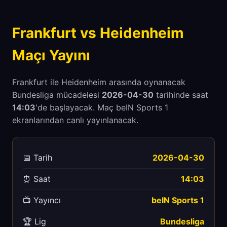
Frankfurt vs Heidenheim
Maçı Yayını
Frankfurt ile Heidenheim arasında oynanacak
Bundesliga mücadelesi
2026-04-30
tarihinde saat
14:03
'de başlayacak. Maç beIN Sports 1
ekranlarından canlı yayınlanacak.
📅 Tarih
2026-04-30
⏰ Saat
14:03
📺 Yayıncı
beIN Sports 1
🏆 Lig
Bundesliga