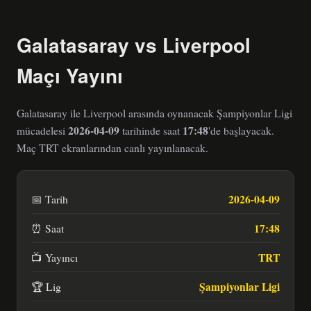
Galatasaray vs Liverpool
Maçı Yayını
Galatasaray ile Liverpool arasında oynanacak Şampiyonlar Ligi
2026-04-09
17:48
mücadelesi
tarihinde saat
'de başlayacak.
Maç TRT ekranlarından canlı yayınlanacak.
2026-04-09
📅 Tarih
17:48
⏰ Saat
TRT
📺 Yayıncı
Şampiyonlar Ligi
🏆 Lig