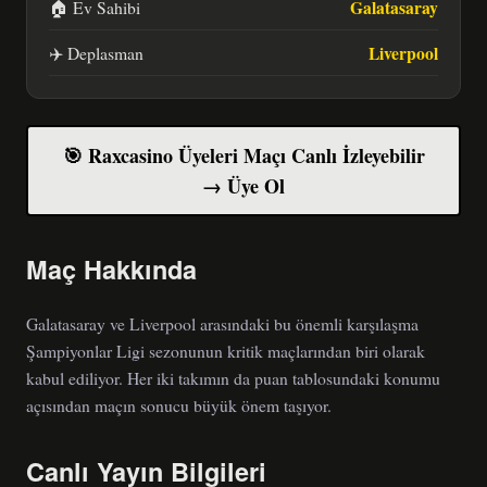
Galatasaray
🏠 Ev Sahibi
Liverpool
✈️ Deplasman
🎯 Raxcasino Üyeleri Maçı Canlı İzleyebilir
→ Üye Ol
Maç Hakkında
Galatasaray ve Liverpool arasındaki bu önemli karşılaşma
Şampiyonlar Ligi sezonunun kritik maçlarından biri olarak
kabul ediliyor. Her iki takımın da puan tablosundaki konumu
açısından maçın sonucu büyük önem taşıyor.
Canlı Yayın Bilgileri