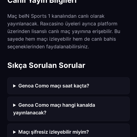
Canlı Yayın Bilgileri
Maç beIN Sports 1 kanalından canlı olarak
yayınlanacak. Raxcasino üyeleri ayrıca platform
üzerinden lisanslı canlı maç yayınına erişebilir. Bu
sayede hem maçı izleyebilir hem de canlı bahis
seçeneklerinden faydalanabilirsiniz.
Sıkça Sorulan Sorular
Genoa Como maçı saat kaçta?
Genoa Como maçı hangi kanalda
yayınlanacak?
Maçı şifresiz izleyebilir miyim?