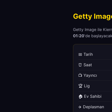
Getty Image
Getty Image ile Kie
01:20
'de başlayacak
📅 Tarih
⏰ Saat
📺 Yayıncı
🏆 Lig
🏠 Ev Sahibi
✈️ Deplasman