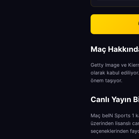
Maç Hakkınd
Getty Image ve Kierr
olarak kabul ediliyo
önem taşıyor.
Canlı Yayın Bi
Maç beIN Sports 1 ka
üzerinden lisanslı ca
seçeneklerinden fayda