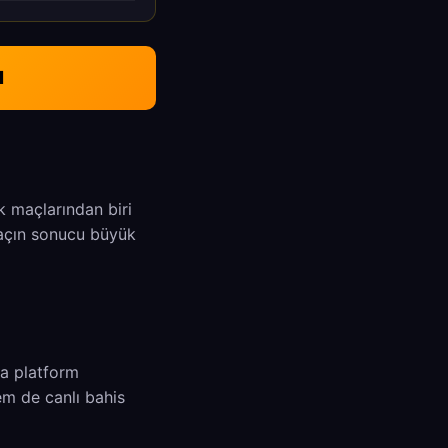
l
k maçlarından biri
maçın sonucu büyük
ca platform
em de canlı bahis