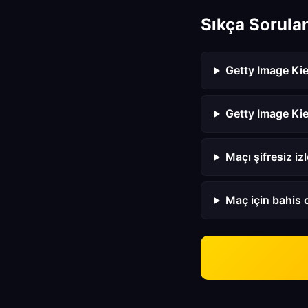
Sıkça Sorula
Getty Image Kie
Getty Image Kie
Maçı şifresiz iz
Maç için bahis 