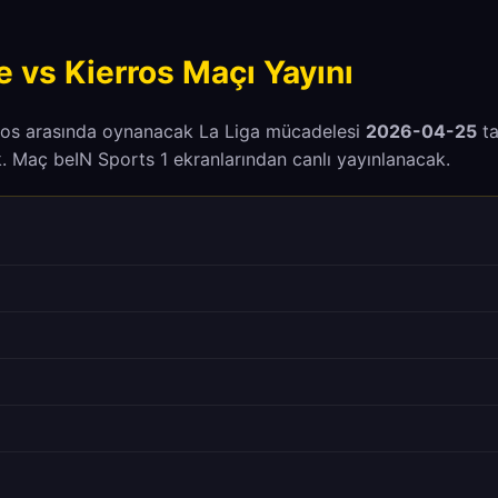
 vs Kierros Maçı Yayını
rros arasında oynanacak La Liga mücadelesi
2026-04-25
ta
. Maç beIN Sports 1 ekranlarından canlı yayınlanacak.