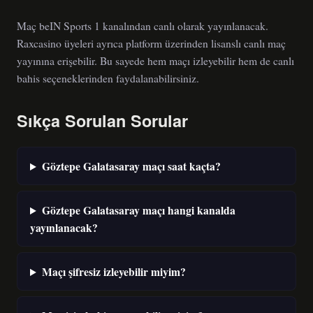
Maç beIN Sports 1 kanalından canlı olarak yayınlanacak.
Raxcasino üyeleri ayrıca platform üzerinden lisanslı canlı maç
yayınına erişebilir. Bu sayede hem maçı izleyebilir hem de canlı
bahis seçeneklerinden faydalanabilirsiniz.
Sıkça Sorulan Sorular
Göztepe Galatasaray maçı saat kaçta?
Göztepe Galatasaray maçı hangi kanalda
yayınlanacak?
Maçı şifresiz izleyebilir miyim?