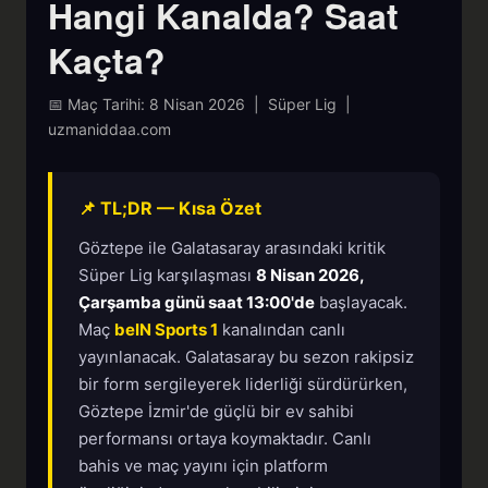
Hangi Kanalda? Saat
Kaçta?
📅 Maç Tarihi: 8 Nisan 2026 | Süper Lig |
uzmaniddaa.com
📌 TL;DR — Kısa Özet
Göztepe ile Galatasaray arasındaki kritik
Süper Lig karşılaşması
8 Nisan 2026,
Çarşamba günü saat 13:00'de
başlayacak.
Maç
beIN Sports 1
kanalından canlı
yayınlanacak. Galatasaray bu sezon rakipsiz
bir form sergileyerek liderliği sürdürürken,
Göztepe İzmir'de güçlü bir ev sahibi
performansı ortaya koymaktadır. Canlı
bahis ve maç yayını için platform