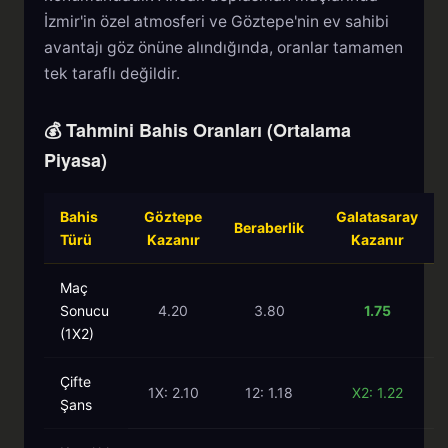
İzmir'in özel atmosferi ve Göztepe'nin ev sahibi
avantajı göz önüne alındığında, oranlar tamamen
tek taraflı değildir.
💰 Tahmini Bahis Oranları (Ortalama
Piyasa)
Bahis
Göztepe
Galatasaray
Beraberlik
Türü
Kazanır
Kazanır
Maç
Sonucu
4.20
3.80
1.75
(1X2)
Çifte
1X: 2.10
12: 1.18
X2: 1.22
Şans