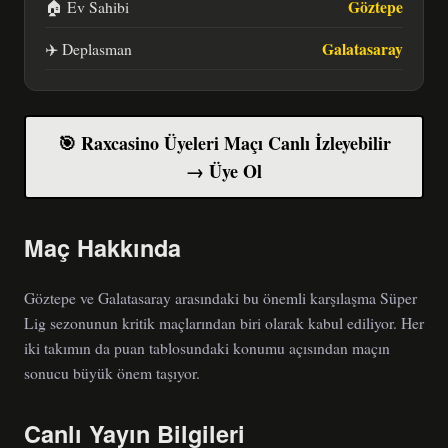
Göztepe
🏠 Ev Sahibi
Galatasaray
✈️ Deplasman
🎯 Raxcasino Üyeleri Maçı Canlı İzleyebilir
→ Üye Ol
Maç Hakkında
Göztepe ve Galatasaray arasındaki bu önemli karşılaşma Süper
Lig sezonunun kritik maçlarından biri olarak kabul ediliyor. Her
iki takımın da puan tablosundaki konumu açısından maçın
sonucu büyük önem taşıyor.
Canlı Yayın Bilgileri